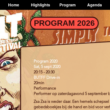
TOGGLE
Home
Highlights
Program
Agenda
Main
navigation
Skip
PROGRAM 2026
to
main
content
Program
Program 2020
Day
Sat, 5 sept 2020
20:15
-
20:30
BUTFF Drive-in
20min
Performance
Performer op zaterdagavond 5 september bij
Zsa Zsa is weder daar. Een hemels schepsel 
gebedsboekjes bij de hand en bid voor ver